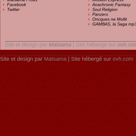
Facebook
Anachronic Fantasy
Twitter
Soul Religion
Panzers
Oncques ne Mollit
GAMBAS, la Saga mp
Site et design par
Matsama
| Site hébergé sur
ovh.co
Site et design par
Matsama
| Site hébergé sur
ovh.com