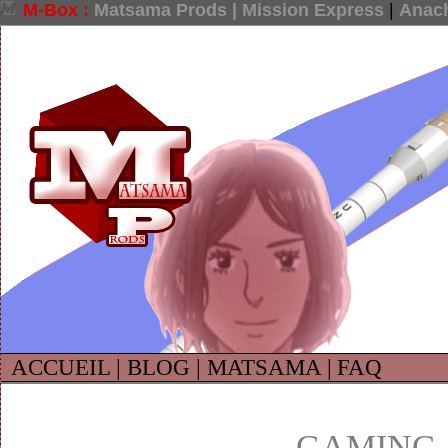
M-Box :
Matsama Prods |
Mission Express
|
Anach
ACCUEIL |
BLOG |
MATSAMA |
FAQ
GAMING