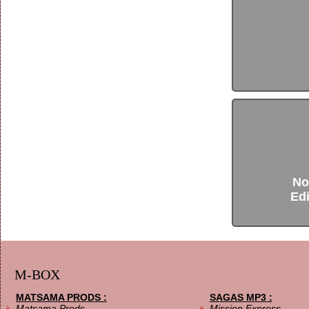
No
Edi
M-BOX
MATSAMA PRODS :
SAGAS MP3 :
Matsama Prods
Mission Express