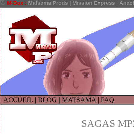
M-Box :
Matsama Prods |
Mission Express
|
Anach
ACCUEIL |
BLOG |
MATSAMA |
FAQ
SAGAS MP