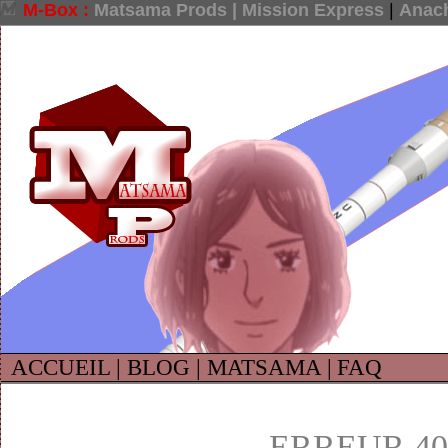
M-Box :
Matsama Prods |
Mission Express
|
Anach
ACCUEIL |
BLOG |
MATSAMA |
FAQ
ERREUR 40