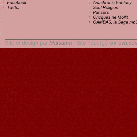
Facebook
Anachronic Fantasy
Twitter
Soul Religion
Panzers
Oncques ne Mollit
GAMBAS, la Saga mp
Site et design par
Matsama
| Site hébergé sur
ovh.co